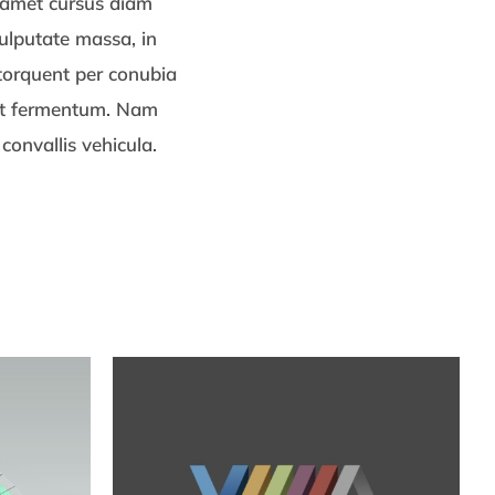
it amet cursus diam
ulputate massa, in
 torquent per conubia
met fermentum. Nam
convallis vehicula.