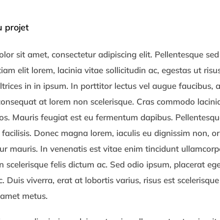
 projet
or sit amet, consectetur adipiscing elit. Pellentesque sed
iam elit lorem, lacinia vitae sollicitudin ac, egestas ut risu
ltrices in in ipsum. In porttitor lectus vel augue faucibus, 
onsequat at lorem non scelerisque. Cras commodo lacinia 
ros. Mauris feugiat est eu fermentum dapibus. Pellentes
 facilisis. Donec magna lorem, iaculis eu dignissim non, o
ur mauris. In venenatis est vitae enim tincidunt ullamcorp
n scelerisque felis dictum ac. Sed odio ipsum, placerat e
c. Duis viverra, erat at lobortis varius, risus est scelerisqu
t amet metus.