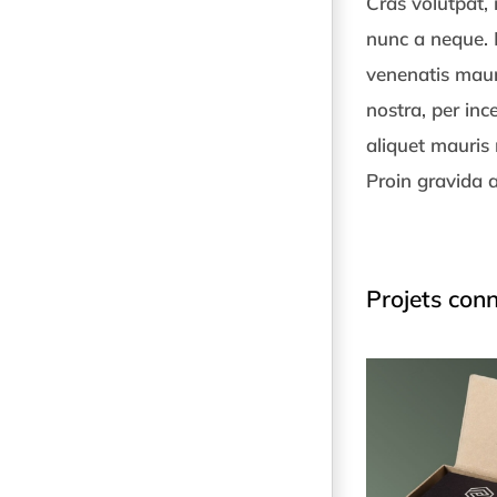
Cras volutpat, 
nunc a neque. 
venenatis maur
nostra, per in
aliquet mauris 
Proin gravida a
Projets con