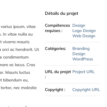
Détails du projet
Compétences
Design
 varius ipsum, vitae
requises :
Logo Design
s. In vitae nulla eu
Web Design
at viverra mauris
Catégories:
Branding
orci ac hendrerit. Ut
Design
que condimentum
WordPress
rnare ac lacus. Cras
URL du projet
Project URL
er. Mauris luctus
:
get bibendum eu,
e tortor, nec molestie
Copyright :
Copyright URL