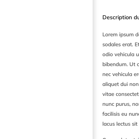
Description du
Lorem ipsum dol
sodales erat. Et
odio vehicula u
bibendum. Ut c
nec vehicula e
aliquet dui non
vitae consectet
nunc purus, no
facilisis eu nun
lacus lectus si