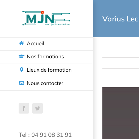
Passer
au
Varius Lec
contenu
Accueil
Nos formations
Lieux de formation
Nous contacter
View
Larger
Facebook
Twitter
Image
Tel : 04 91 08 31 91