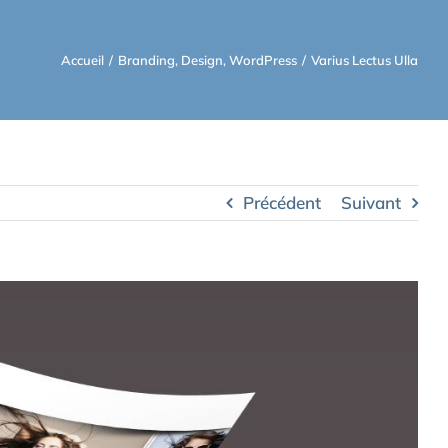
Accueil
/
Branding
,
Design
,
WordPress
/
Varius Lectus Ulla
Précédent
Suivant