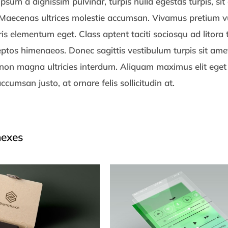
ipsum a dignissim pulvinar, turpis nulla egestas turpis, s
Maecenas ultrices molestie accumsan. Vivamus pretium v
is elementum eget. Class aptent taciti sociosqu ad litora
ceptos himenaeos. Donec sagittis vestibulum turpis sit a
non magna ultricies interdum. Aliquam maximus elit eget 
ccumsan justo, at ornare felis sollicitudin at.
nexes